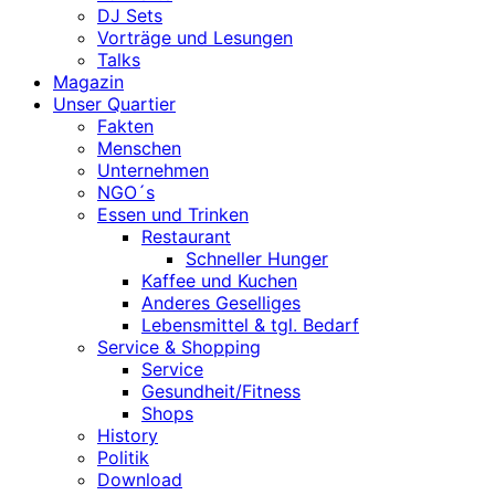
DJ Sets
Vorträge und Lesungen
Talks
Magazin
Unser Quartier
Fakten
Menschen
Unternehmen
NGO´s
Essen und Trinken
Restaurant
Schneller Hunger
Kaffee und Kuchen
Anderes Geselliges
Lebensmittel & tgl. Bedarf
Service & Shopping
Service
Gesundheit/Fitness
Shops
History
Politik
Download