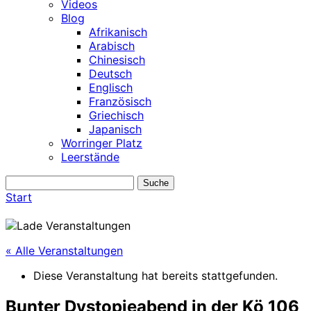
Videos
Blog
Afrikanisch
Arabisch
Chinesisch
Deutsch
Englisch
Französisch
Griechisch
Japanisch
Worringer Platz
Leerstände
Start
« Alle Veranstaltungen
Diese Veranstaltung hat bereits stattgefunden.
Bunter Dystopieabend in der Kö 106